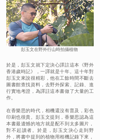
彭玉文在野外行山時拍攝植物
於是，彭玉文就下定決心譯註這本《野外
香港歲時記》，一譯就是十年。這十年對
彭玉文來說很精彩，他在工餘時間不斷去
圖書館查找資料，去野外探索、記錄、進
行實地考證，為譯註這本書做了大量的工
作。
在香樂思的時代，相機還沒有普及，彩色
印刷也很貴。彭玉文提到，香樂思認為這
本書最遺憾的地方就是配不到太多圖片，
對不起讀者。於是，彭玉文決心走到野
外，將書中提到的植物用相機記錄下來，