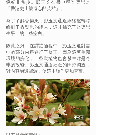
錄卻非常少。彭玉文在書中稱香樂思是
「香港史上被遺忘的英雄」。
為了了解香樂思，彭玉文通過網絡輾轉聯
絡到了香樂思的後人，這才補充了香樂思
生平上的一些空白。
除此之外，在譯註過程中，彭玉文還對書
中的部分內容進行了修正。因為隨著生態
環境的變化，一些動植物也會發生昨是今
非的改變。彭玉文通過細緻的田野調查，
對內容增遺補漏，使這本譯作更加豐富。