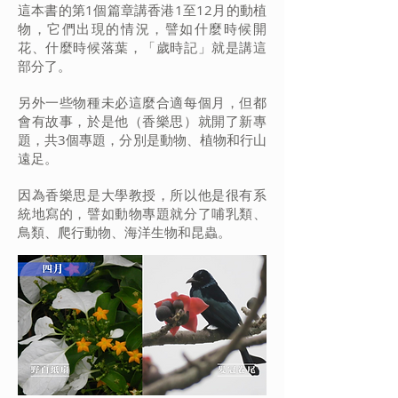
這本書的第1個篇章講香港1至12月的動植
物，它們出現的情況，譬如什麼時候開
花、什麼時候落葉，「歲時記」就是講這
部分了。
另外一些物種未必這麼合適每個月，但都
會有故事，於是他（香樂思）就開了新專
題，共3個專題，分別是動物、植物和行山
遠足。
因為香樂思是大學教授，所以他是很有系
統地寫的，譬如動物專題就分了哺乳類、
鳥類、爬行動物、海洋生物和昆蟲。