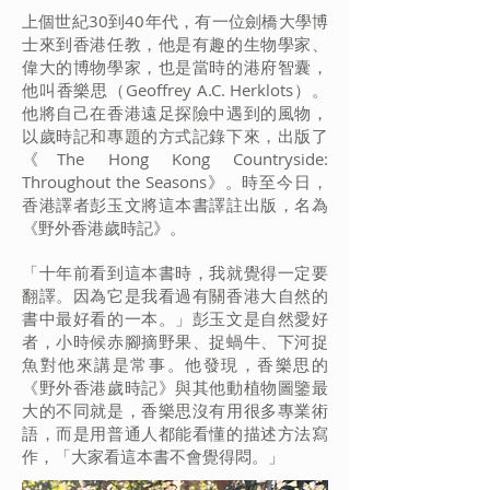
上個世紀30到40年代，有一位劍橋大學博
士來到香港任教，他是有趣的生物學家、
偉大的博物學家，也是當時的港府智囊，
他叫香樂思（Geoffrey A.C. Herklots）。
他將自己在香港遠足探險中遇到的風物，
以歲時記和專題的方式記錄下來，出版了
《The Hong Kong Countryside:
Throughout the Seasons》。時至今日，
香港譯者彭玉文將這本書譯註出版，名為
《野外香港歲時記》。
「十年前看到這本書時，我就覺得一定要
翻譯。因為它是我看過有關香港大自然的
書中最好看的一本。」彭玉文是自然愛好
者，小時候赤腳摘野果、捉蝸牛、下河捉
魚對他來講是常事。他發現，香樂思的
《野外香港歲時記》與其他動植物圖鑒最
大的不同就是，香樂思沒有用很多專業術
語，而是用普通人都能看懂的描述方法寫
作，「大家看這本書不會覺得悶。」