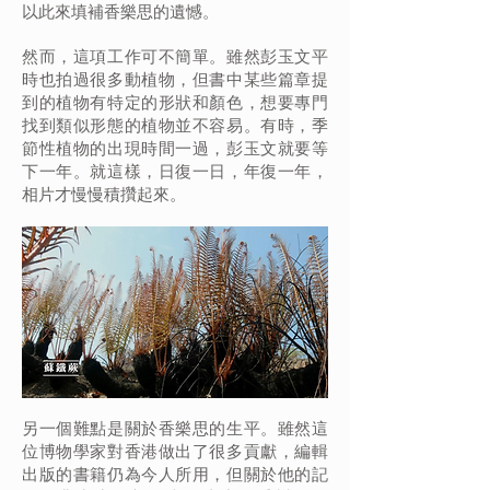
以此來填補香樂思的遺憾。
然而，這項工作可不簡單。雖然彭玉文平
時也拍過很多動植物，但書中某些篇章提
到的植物有特定的形狀和顏色，想要專門
找到類似形態的植物並不容易。有時，季
節性植物的出現時間一過，彭玉文就要等
下一年。就這樣，日復一日，年復一年，
相片才慢慢積攢起來。
另一個難點是關於香樂思的生平。雖然這
位博物學家對香港做出了很多貢獻，編輯
出版的書籍仍為今人所用，但關於他的記