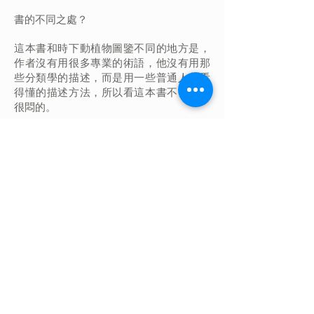
書的不同之處？
這本書和時下動植物圖鑒不同的地方是，
作者沒有用很多專業的術語，他沒有用那
些分類學的描述，而是用一些普通人都看
得懂的描述方法，所以看這本書不會覺得
很悶的。
而且他也常常記述怎麼用這些植物、有什
麼有趣故事，他都會寫出來。所以看他的
動植物介紹，我們就會很有興趣，很容易
記住。到時候，大家去行山遇到相同的動
植物，你就會認出來。讀完這本書，對你
行山會增加很多興趣。