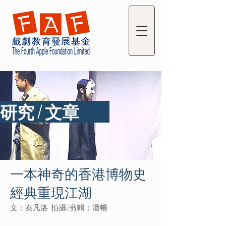
研究 / 文章
一本神奇的香港博物史
經典重現江湖
文：秦凡洛 拍攝&剪輯：潘暢